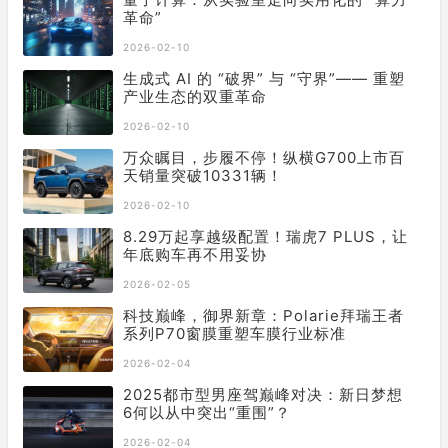
革命”
2026-02-10
生成式 AI 的 “破界” 与 “守界”—— 重塑
产业生态的双重革命
2026-02-10
万众瞩目，步履不停！纵横G700上市百
天销量突破10331辆！
2026-02-10
8.29万起享越级配置！瑞虎7 PLUS，让
年底购车再不用妥协
2026-02-05
科技巅峰，御界新章：Polarie拜瑞王者
系列P70窗膜重塑车膜行业标准
2026-02-04
2025都市型男座驾巅峰对决：新日梦想
6何以从中突出“重围”？
2026-02-04