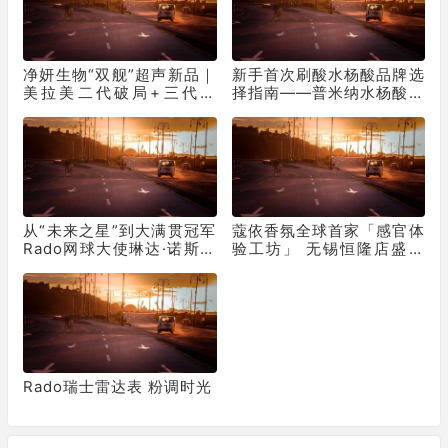
净妍生物“双舰”超声新品｜
新手首次刷酸水杨酸品牌选
美拉美二代破局+三代领
择指南——普米纳水杨酸解
跑！
析
从“未来之星”到大满贯冠军
蔻依香氛全球首家「感官体
Rado网球大使琳达·诺斯科
验工坊」 无锡恒隆店盛大
娃勇夺温网女单冠军
开幕
Rado瑞士雷达表 粉调时光