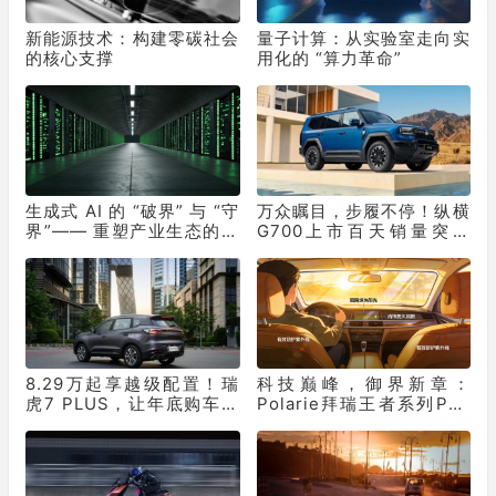
新能源技术：构建零碳社会
量子计算：从实验室走向实
的核心支撑
用化的 “算力革命”
生成式 AI 的 “破界” 与 “守
万众瞩目，步履不停！纵横
界”—— 重塑产业生态的双
G700上市百天销量突破
重革命
10331辆！
8.29万起享越级配置！瑞
科技巅峰，御界新章：
虎7 PLUS，让年底购车再
Polarie拜瑞王者系列P70
不用妥协
窗膜重塑车膜行业标准