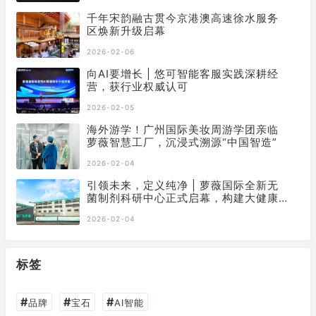
千年宋韵融古贯今京港澳高速徐水服务
区焕新升级启幕
2026-02-06
向AI要增长 | 悠可智能客服实践深耕经
营，获行业权威认可
2026-02-05
海外游学！广州国际美妆周游学团亲临
萝薇智慧工厂，沉浸式溯源“中国智造”
2026-02-04
引领未来，定义纯净 | 萝薇国际全新无
菌制剂科研中心正式启幕，构建大健康
产业新基石
2026-02-04
标签
#
#
#
品牌
宝石
AI智能