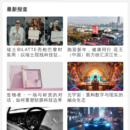
最新报道
瑞士BILATTE亮相巴黎时
跑迎新年，健康同行 花王
装周：以瑞士院线科技征服
（中国）助力徐汇滨江长跑
秀场，获好莱坞顶级化妆师
节为2025画上活力句点
挚荐
造物者：一场与材质的对
元宇宙：重构数字与现实的
话，如何重塑软膜科技边界
融合生态