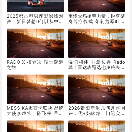
2025都市型男座驾巅峰对
南澳农场植萃力量，悦享随
决：新日梦想6何以从中突
身芳疗仪式 茱莉蔻翠叶罗
出“重围”？
勒保湿花卉水全新上市
RADO X 檀健次 瑞士溯源
温润相伴 心意长存 Rado
之旅
瑞士雷达表甄选七夕腕表臻
礼
MESSIKA梅西卡联袂 品牌
2026贵阳新生儿满月照测
大使李庚希、陈飞宇 呈献
评，优+妈咪糖上门纪实摄
2026七夕节日大片
影