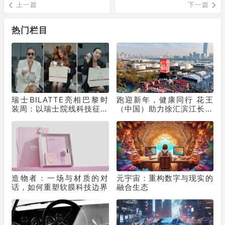
复复”
门店新范式
上一篇
下一篇
热门栏目
瑞士BILATTE亮相巴黎时
跑迎新年，健康同行 花王
装周：以瑞士院线科技征服
（中国）助力徐汇滨江长跑
秀场，获好莱坞顶级化妆师
节为2025画上活力句点
挚荐
造物者：一场与材质的对
元宇宙：重构数字与现实的
话，如何重塑软膜科技边界
融合生态