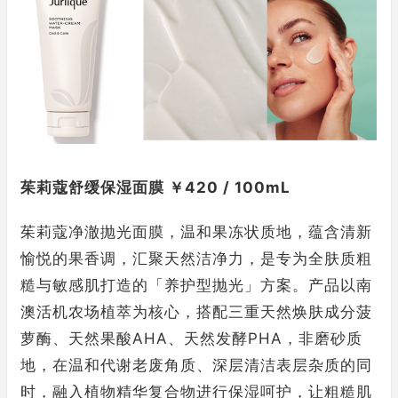
茱莉蔻舒缓保湿面膜 ￥420 / 100mL
茱莉蔻净澈抛光面膜，温和果冻状质地，蕴含清新
愉悦的果香调，汇聚天然洁净力，是专为全肤质粗
糙与敏感肌打造的「养护型抛光」方案。产品以南
澳活机农场植萃为核心，搭配三重天然焕肤成分菠
萝酶、天然果酸AHA、天然发酵PHA，非磨砂质
地，在温和代谢老废角质、深层清洁表层杂质的同
时，融入植物精华复合物进行保湿呵护，让粗糙肌