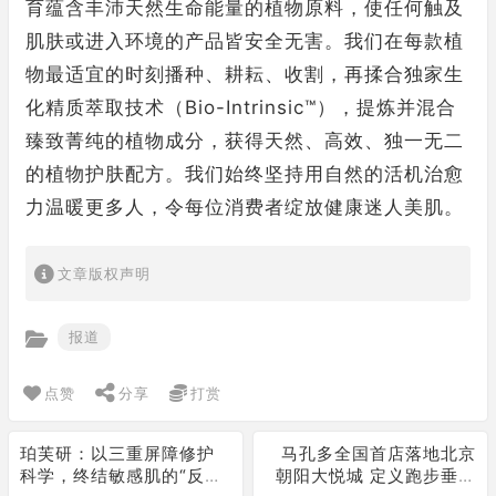
育蕴含丰沛天然生命能量的植物原料，使任何触及
肌肤或进入环境的产品皆安全无害。我们在每款植
物最适宜的时刻播种、耕耘、收割，再揉合独家生
化精质萃取技术（Bio-Intrinsic™），提炼并混合
臻致菁纯的植物成分，获得天然、高效、独一无二
的植物护肤配方。我们始终坚持用自然的活机治愈
力温暖更多人，令每位消费者绽放健康迷人美肌。
文章版权声明
报道
点赞
分享
打赏
珀芙研：以三重屏障修护
马孔多全国首店落地北京
科学，终结敏感肌的“反反
朝阳大悦城 定义跑步垂类