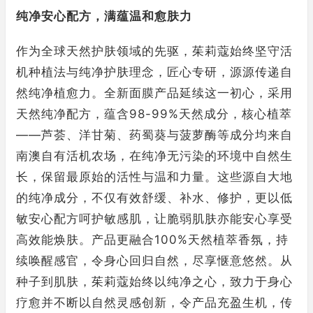
纯净安心配方，满蕴温和愈肤力
作为全球天然护肤领域的先驱，茱莉蔻始终坚守活
机种植法与纯净护肤理念，匠心专研，源源传递自
然纯净植愈力。全新面膜产品延续这一初心，采用
天然纯净配方，蕴含98-99%天然成分，核心植萃
——芦荟、洋甘菊、药蜀葵与菠萝酶等成分均来自
南澳自有活机农场，在纯净无污染的环境中自然生
长，保留最原始的活性与温和力量。这些源自大地
的纯净成分，不仅有效舒缓、补水、修护，更以低
敏安心配方呵护敏感肌，让脆弱肌肤亦能安心享受
高效能焕肤。产品更融合100%天然植萃香氛，持
续唤醒感官，令身心回归自然，尽享惬意悠然。从
种子到肌肤，茱莉蔻始终以纯净之心，致力于身心
疗愈并不断以自然灵感创新，令产品充盈生机，传