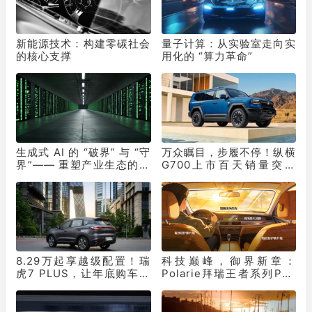
新能源技术：构建零碳社会
量子计算：从实验室走向实
的核心支撑
用化的 “算力革命”
生成式 AI 的 “破界” 与 “守
万众瞩目，步履不停！纵横
界”—— 重塑产业生态的双
G700上市百天销量突破
重革命
10331辆！
8.29万起享越级配置！瑞
科技巅峰，御界新章：
虎7 PLUS，让年底购车再
Polarie拜瑞王者系列P70
不用妥协
窗膜重塑车膜行业标准