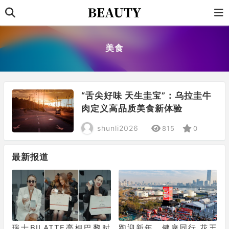
美食
“舌尖好味 天生圭宝”：乌拉圭牛
肉定义高品质美食新体验
shunli2026
815
0
最新报道
瑞士BILATTE亮相巴黎时
跑迎新年，健康同行 花王