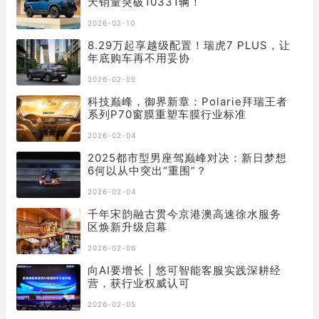
天销量突破10331辆！
2026-02-10
8.29万起享越级配置！瑞虎7 PLUS，让
年底购车再不用妥协
2026-02-05
科技巅峰，御界新章：Polarie拜瑞王者
系列P70窗膜重塑车膜行业标准
2026-02-04
2025都市型男座驾巅峰对决：新日梦想
6何以从中突出“重围”？
2026-02-04
千年宋韵融古贯今京港澳高速徐水服务
区焕新升级启幕
2026-02-06
向AI要增长 | 悠可智能客服实践深耕经
营，获行业权威认可
2026-02-05