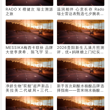
RADO X 檀健次 瑞士溯源
温润相伴 心意长存 Rado
之旅
瑞士雷达表甄选七夕腕表臻
礼
MESSIKA梅西卡联袂 品牌
2026贵阳新生儿满月照测
大使李庚希、陈飞宇 呈献
评，优+妈咪糖上门纪实摄
2026七夕节日大片
影
净妍生物“双舰”超声新品｜
新手首次刷酸水杨酸品牌选
美拉美二代破局+三代领
择指南——普米纳水杨酸解
跑！
析