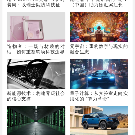
装周：以瑞士院线科技征服
（中国）助力徐汇滨江长跑
秀场，获好莱坞顶级化妆师
节为2025画上活力句点
挚荐
造物者：一场与材质的对
元宇宙：重构数字与现实的
话，如何重塑软膜科技边界
融合生态
新能源技术：构建零碳社会
量子计算：从实验室走向实
的核心支撑
用化的 “算力革命”