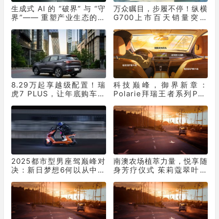
生成式 AI 的 “破界” 与 “守
万众瞩目，步履不停！纵横
界”—— 重塑产业生态的双
G700上市百天销量突破
重革命
10331辆！
8.29万起享越级配置！瑞
科技巅峰，御界新章：
虎7 PLUS，让年底购车再
Polarie拜瑞王者系列P70
不用妥协
窗膜重塑车膜行业标准
2025都市型男座驾巅峰对
南澳农场植萃力量，悦享随
决：新日梦想6何以从中突
身芳疗仪式 茱莉蔻翠叶罗
出“重围”？
勒保湿花卉水全新上市