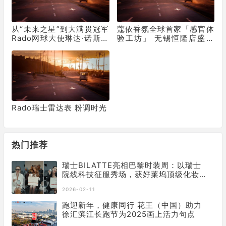
从“未来之星”到大满贯冠军
蔻依香氛全球首家「感官体
Rado网球大使琳达·诺斯科
验工坊」 无锡恒隆店盛大
娃勇夺温网女单冠军
开幕
Rado瑞士雷达表 粉调时光
热门推荐
瑞士BILATTE亮相巴黎时装周：以瑞士
院线科技征服秀场，获好莱坞顶级化妆
师挚荐
2026-02-11
跑迎新年，健康同行 花王（中国）助力
徐汇滨江长跑节为2025画上活力句点