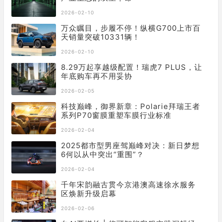
2026-02-10
万众瞩目，步履不停！纵横G700上市百
天销量突破10331辆！
2026-02-10
8.29万起享越级配置！瑞虎7 PLUS，让
年底购车再不用妥协
2026-02-05
科技巅峰，御界新章：Polarie拜瑞王者
系列P70窗膜重塑车膜行业标准
2026-02-04
2025都市型男座驾巅峰对决：新日梦想
6何以从中突出“重围”？
2026-02-04
千年宋韵融古贯今京港澳高速徐水服务
区焕新升级启幕
2026-02-06