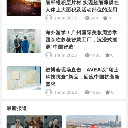
细纤维积层片材 实现超细薄膜在
人体上大面积及活动部位的应用
shunli2026
644
0
海外游学！广州国际美妆周游学
团亲临萝薇智慧工厂，沉浸式溯
源“中国智造”
shunli2026
4436
0
进博会现场直击：AVEA以“瑞士
科技抗衰”新品，回应中国抗衰新
需求
shunli2026
4358
0
最新报道