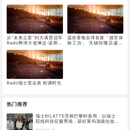
跑！
析
从“未来之星”到大满贯冠军
蔻依香氛全球首家「感官体
Rado网球大使琳达·诺斯科
验工坊」 无锡恒隆店盛大
娃勇夺温网女单冠军
开幕
Rado瑞士雷达表 粉调时光
热门推荐
瑞士BILATTE亮相巴黎时装周：以瑞士
院线科技征服秀场，获好莱坞顶级化妆
师挚荐
2026-02-11