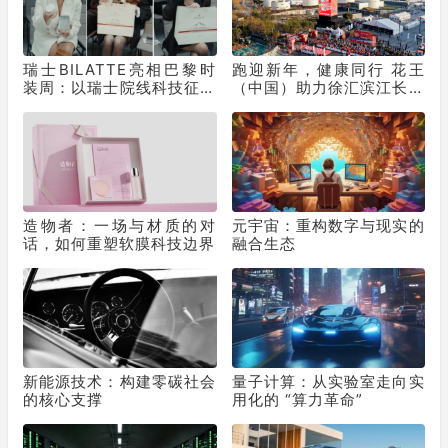
瑞士BILATTE亮相巴黎时
跑迎新年，健康同行 花王
装周：以瑞士院线科技征服
（中国）助力徐汇滨江长跑
秀场，获好莱坞顶级化妆师
节为2025画上活力句点
挚荐
造物者：一场与材质的对
元宇宙：重构数字与现实的
话，如何重塑软膜科技边界
融合生态
新能源技术：构建零碳社会
量子计算：从实验室走向实
的核心支撑
用化的 “算力革命”