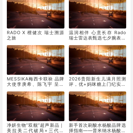
RADO X 檀健次 瑞士溯源
温润相伴 心意长存 Rado
之旅
瑞士雷达表甄选七夕腕表臻
礼
MESSIKA梅西卡联袂 品牌
2026贵阳新生儿满月照测
大使李庚希、陈飞宇 呈献
评，优+妈咪糖上门纪实摄
2026七夕节日大片
影
净妍生物“双舰”超声新品｜
新手首次刷酸水杨酸品牌选
美拉美二代破局+三代领
择指南——普米纳水杨酸解