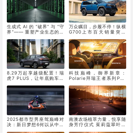
生成式 AI 的 “破界” 与 “守
万众瞩目，步履不停！纵横
界”—— 重塑产业生态的双
G700上市百天销量突破
重革命
10331辆！
8.29万起享越级配置！瑞
科技巅峰，御界新章：
虎7 PLUS，让年底购车再
Polarie拜瑞王者系列P70
不用妥协
窗膜重塑车膜行业标准
2025都市型男座驾巅峰对
南澳农场植萃力量，悦享随
决：新日梦想6何以从中突
身芳疗仪式 茱莉蔻翠叶罗
出“重围”？
勒保湿花卉水全新上市