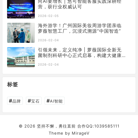
向AI要增长 | 悠可智能客服实践深耕经
营，获行业权威认可
2026-02-05
海外游学！广州国际美妆周游学团亲临
萝薇智慧工厂，沉浸式溯源“中国智造”
2026-02-04
引领未来，定义纯净 | 萝薇国际全新无
菌制剂科研中心正式启幕，构建大健康
产业新基石
2026-02-04
标签
#
#
#
品牌
宝石
AI智能
© 2026 坚持不懈，勇往直前 合作QQ:1039585111
Theme by
MirageV