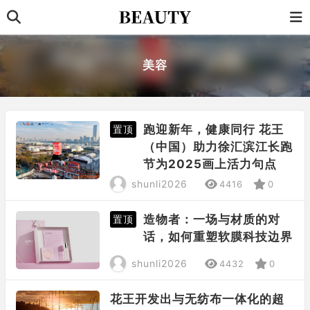
美容
跑迎新年，健康同行 花王
置顶
（中国）助力徐汇滨江长跑
节为2025画上活力句点
shunli2026
4416
0
造物者：一场与材质的对
置顶
话，如何重塑软膜科技边界
shunli2026
4432
0
花王开发出与无纺布一体化的超