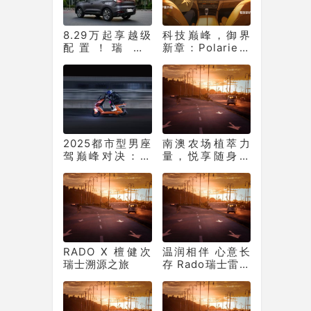
8.29万起享越级
科技巅峰，御界
配置！瑞虎7
新章：Polarie拜
PLUS，让年底购
瑞王者系列P70窗
车再不用妥协
膜重塑车膜行业
标准
2025都市型男座
南澳农场植萃力
驾巅峰对决：新
量，悦享随身芳
日梦想6何以从中
疗仪式 茱莉蔻翠
突出“重围”？
叶罗勒保湿花卉
水全新上市
RADO X 檀健次
温润相伴 心意长
瑞士溯源之旅
存 Rado瑞士雷达
表甄选七夕腕表
臻礼