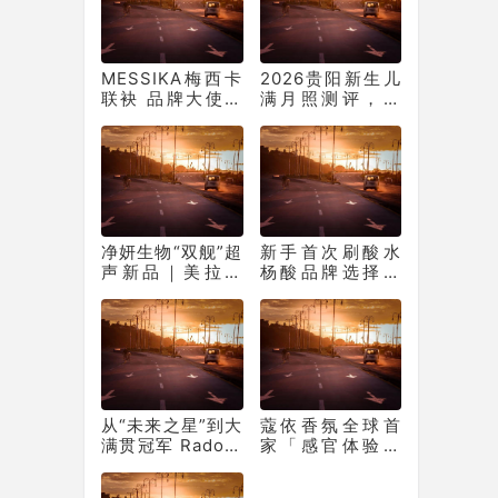
MESSIKA梅西卡
2026贵阳新生儿
联袂 品牌大使李
满月照测评，优
庚希、陈飞宇 呈
+妈咪糖上门纪实
献2026七夕节日
摄影
大片
净妍生物“双舰”超
新手首次刷酸水
声新品｜美拉美
杨酸品牌选择指
二代破局+三代领
南——普米纳水
跑！
杨酸解析
从“未来之星”到大
蔻依香氛全球首
满贯冠军 Rado网
家「感官体验工
球大使琳达·诺斯
坊」 无锡恒隆店
科娃勇夺温网女
盛大开幕