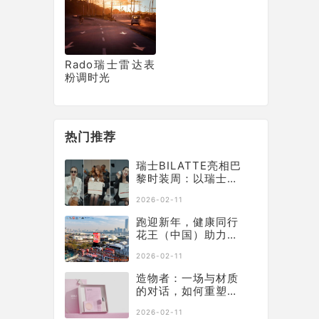
单冠军
Rado瑞士雷达表
粉调时光
热门推荐
瑞士BILATTE亮相巴
黎时装周：以瑞士院
线科技征服秀场，获
2026-02-11
好莱坞顶级化妆师挚
荐
跑迎新年，健康同行
花王（中国）助力徐
汇滨江长跑节为2025
2026-02-11
画上活力句点
造物者：一场与材质
的对话，如何重塑软
膜科技边界
2026-02-11