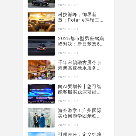
年底购车再不用妥协
2026-02-05
科技巅峰，御界新
章：Polarie拜瑞王者
系列P70窗膜重塑车
2026-02-04
膜行业标准
2025都市型男座驾巅
峰对决：新日梦想6何
以从中突出“重围”？
2026-02-04
千年宋韵融古贯今京
港澳高速徐水服务区
焕新升级启幕
2026-02-06
向AI要增长 | 悠可智
能客服实践深耕经
营，获行业权威认可
2026-02-05
海外游学！广州国际
美妆周游学团亲临萝
薇智慧工厂，沉浸式
2026-02-04
溯源“中国智造”
引领未来，定义纯净 |