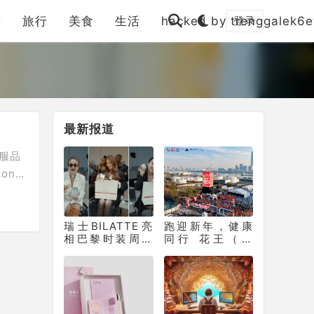
乐
旅行
美食
生活
hacked by trenggalek6e
登录
最新报道
服品
ong
此盛
学。
瑞士BILATTE亮
跑迎新年，健康
相巴黎时装周：
同行 花王（中
以瑞士院线科技
国）助力徐汇滨
征服秀场，获好
江长跑节为2025
莱坞顶级化妆师
画上活力句点
挚荐