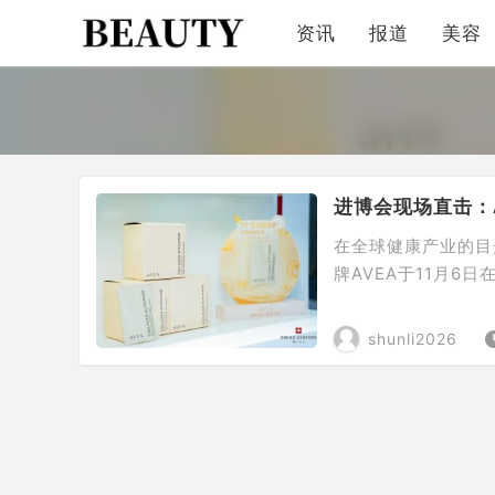
资讯
报道
美容
进博会现场直击：
在全球健康产业的目
牌AVEA于11月6
evity Born i
会，向中国市场系统性
shunli2026
从瑞士实验室到中国会