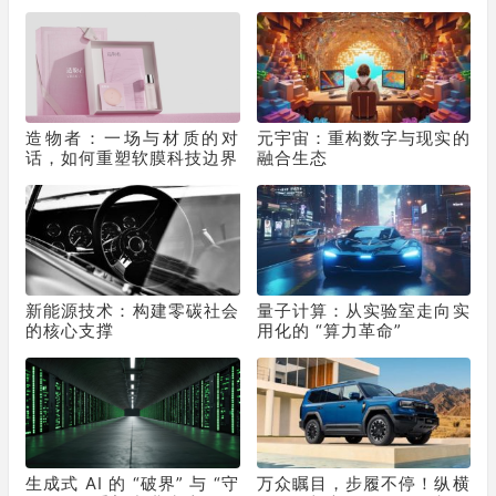
秀场，获好莱坞顶级化妆师
节为2025画上活力句点
挚荐
造物者：一场与材质的对
元宇宙：重构数字与现实的
话，如何重塑软膜科技边界
融合生态
新能源技术：构建零碳社会
量子计算：从实验室走向实
的核心支撑
用化的 “算力革命”
生成式 AI 的 “破界” 与 “守
万众瞩目，步履不停！纵横