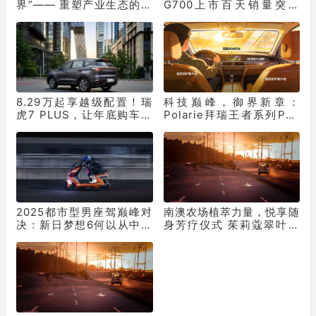
界”—— 重塑产业生态的双
G700上市百天销量突破
重革命
10331辆！
8.29万起享越级配置！瑞
科技巅峰，御界新章：
虎7 PLUS，让年底购车再
Polarie拜瑞王者系列P70
不用妥协
窗膜重塑车膜行业标准
2025都市型男座驾巅峰对
南澳农场植萃力量，悦享随
决：新日梦想6何以从中突
身芳疗仪式 茱莉蔻翠叶罗
出“重围”？
勒保湿花卉水全新上市