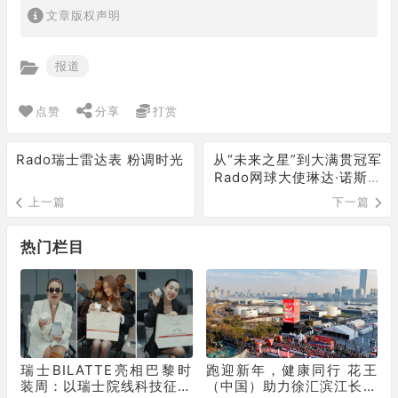
文章版权声明
报道
点赞
分享
打赏
Rado瑞士雷达表 粉调时光
从“未来之星”到大满贯冠军
Rado网球大使琳达·诺斯科
娃勇夺温网女单冠军
上一篇
下一篇
热门栏目
瑞士BILATTE亮相巴黎时
跑迎新年，健康同行 花王
装周：以瑞士院线科技征服
（中国）助力徐汇滨江长跑