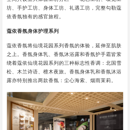
坊、手护工坊、身体工坊、礼遇工坊，完整勾勒蔻
依香氛独有的感官旅程。
蔻依香氛身体护理系列
蔻依香氛将仙境花园系列香氛的体验，延伸至肌肤
之上。香氛身体乳、香氛沐浴露和香氛护手霜皆萦
绕着蔻依仙境花园系列的三种标志性香调：北国雪
松、木兰诗语、檀木夜旅。香氛身体乳和香氛沐浴
露亦特别推出两款香氛：尘心海索、烟雨茉莉。