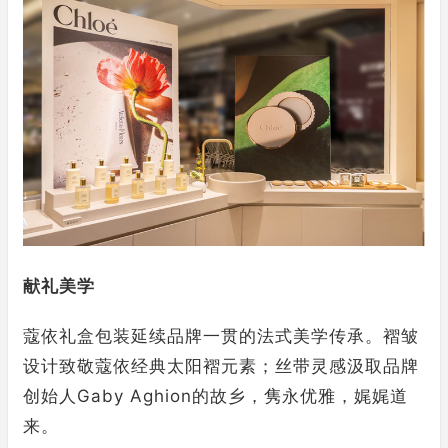
献礼美学
蔻依礼盒包装延续品牌一贯的法式美学传承。褶皱
设计致敬蔻依经典太阳褶元素；丝带灵感汲取品牌
创始人Gaby Aghion的故乡，隽永优雅，娓娓道
来。