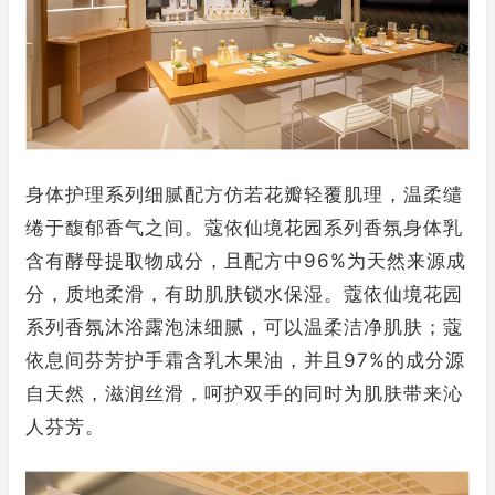
身体护理系列细腻配方仿若花瓣轻覆肌理，温柔缱
绻于馥郁香气之间。蔻依仙境花园系列香氛身体乳
含有酵母提取物成分，且配方中96%为天然来源成
分，质地柔滑，有助肌肤锁水保湿。蔻依仙境花园
系列香氛沐浴露泡沫细腻，可以温柔洁净肌肤；蔻
依息间芬芳护手霜含乳木果油，并且97%的成分源
自天然，滋润丝滑，呵护双手的同时为肌肤带来沁
人芬芳。