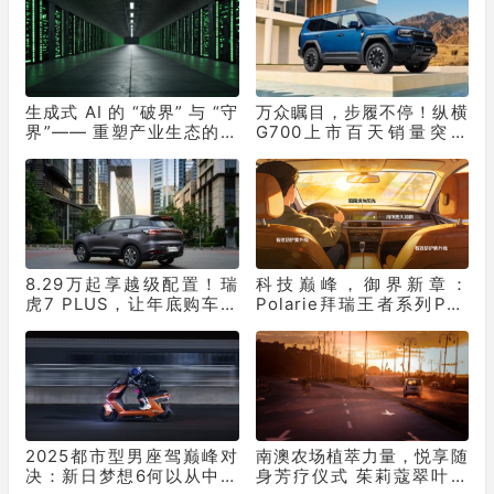
生成式 AI 的 “破界” 与 “守
万众瞩目，步履不停！纵横
界”—— 重塑产业生态的双
G700上市百天销量突破
重革命
10331辆！
8.29万起享越级配置！瑞
科技巅峰，御界新章：
虎7 PLUS，让年底购车再
Polarie拜瑞王者系列P70
不用妥协
窗膜重塑车膜行业标准
2025都市型男座驾巅峰对
南澳农场植萃力量，悦享随
决：新日梦想6何以从中突
身芳疗仪式 茱莉蔻翠叶罗