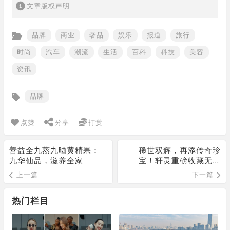
文章版权声明
品牌
商业
奢品
娱乐
报道
旅行
时尚
汽车
潮流
生活
百科
科技
美容
资讯
品牌
点赞
分享
打赏
善益全九蒸九晒黄精果：
稀世双辉，再添传奇珍
九华仙品，滋养全家
宝！轩灵重磅收藏无油
Muzo祖母绿x阿盖尔粉钻
上一篇
下一篇
瑰宝-「Diana」戒指
热门栏目