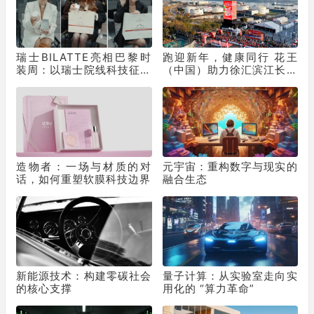
瑞士BILATTE亮相巴黎时
跑迎新年，健康同行 花王
装周：以瑞士院线科技征服
（中国）助力徐汇滨江长跑
秀场，获好莱坞顶级化妆师
节为2025画上活力句点
挚荐
造物者：一场与材质的对
元宇宙：重构数字与现实的
话，如何重塑软膜科技边界
融合生态
新能源技术：构建零碳社会
量子计算：从实验室走向实
的核心支撑
用化的 “算力革命”