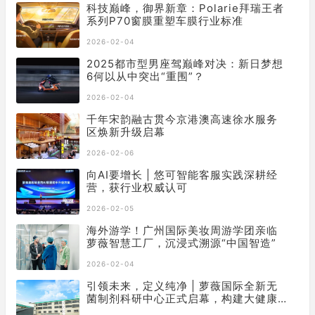
科技巅峰，御界新章：Polarie拜瑞王者
系列P70窗膜重塑车膜行业标准
2026-02-04
2025都市型男座驾巅峰对决：新日梦想
6何以从中突出“重围”？
2026-02-04
千年宋韵融古贯今京港澳高速徐水服务
区焕新升级启幕
2026-02-06
向AI要增长 | 悠可智能客服实践深耕经
营，获行业权威认可
2026-02-05
海外游学！广州国际美妆周游学团亲临
萝薇智慧工厂，沉浸式溯源“中国智造”
2026-02-04
引领未来，定义纯净 | 萝薇国际全新无
菌制剂科研中心正式启幕，构建大健康
产业新基石