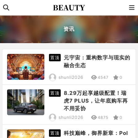
资讯
元宇宙：重构数字与现实的
置顶
融合生态
shunli2026
4547
0
8.29万起享越级配置！瑞
置顶
虎7 PLUS，让年底购车再
不用妥协
shunli2026
4875
0
科技巅峰，御界新章：Pol
置顶