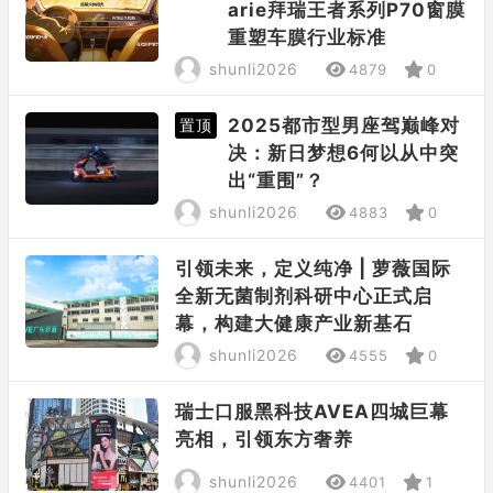
arie拜瑞王者系列P70窗膜
重塑车膜行业标准
shunli2026
4879
0
2025都市型男座驾巅峰对
置顶
决：新日梦想6何以从中突
出“重围”？
shunli2026
4883
0
引领未来，定义纯净 | 萝薇国际
全新无菌制剂科研中心正式启
幕，构建大健康产业新基石
shunli2026
4555
0
瑞士口服黑科技AVEA四城巨幕
亮相，引领东方奢养
shunli2026
4401
1