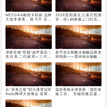
MESSIKA梅西卡联袂 品牌
2026贵阳新生儿满月照测
大使李庚希、陈飞宇 呈献
评，优+妈咪糖上门纪实摄
2026七夕节日大片
影
净妍生物“双舰”超声新品｜
新手首次刷酸水杨酸品牌选
美拉美二代破局+三代领
择指南——普米纳水杨酸解
跑！
析
从“未来之星”到大满贯冠军
蔻依香氛全球首家「感官体
Rado网球大使琳达·诺斯科
验工坊」 无锡恒隆店盛大
娃勇夺温网女单冠军
开幕