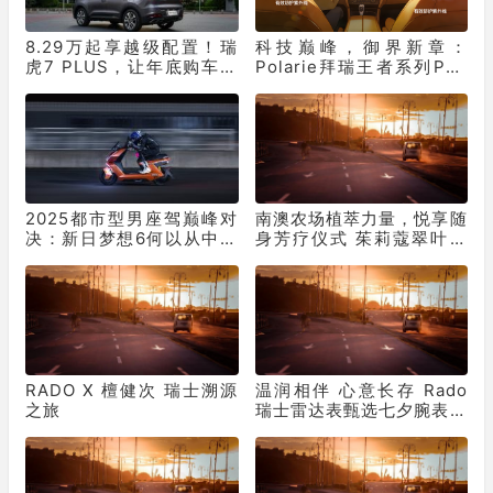
8.29万起享越级配置！瑞
科技巅峰，御界新章：
虎7 PLUS，让年底购车再
Polarie拜瑞王者系列P70
不用妥协
窗膜重塑车膜行业标准
2025都市型男座驾巅峰对
南澳农场植萃力量，悦享随
决：新日梦想6何以从中突
身芳疗仪式 茱莉蔻翠叶罗
出“重围”？
勒保湿花卉水全新上市
RADO X 檀健次 瑞士溯源
温润相伴 心意长存 Rado
之旅
瑞士雷达表甄选七夕腕表臻
礼