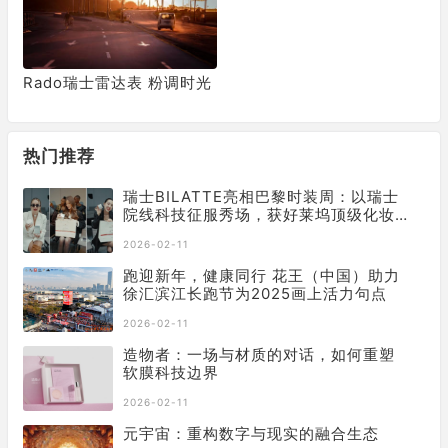
Rado瑞士雷达表 粉调时光
热门推荐
瑞士BILATTE亮相巴黎时装周：以瑞士
院线科技征服秀场，获好莱坞顶级化妆
师挚荐
2026-02-11
跑迎新年，健康同行 花王（中国）助力
徐汇滨江长跑节为2025画上活力句点
2026-02-11
造物者：一场与材质的对话，如何重塑
软膜科技边界
2026-02-11
元宇宙：重构数字与现实的融合生态