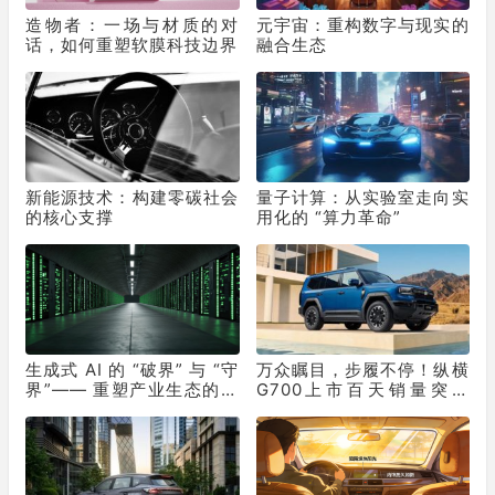
造物者：一场与材质的对
元宇宙：重构数字与现实的
话，如何重塑软膜科技边界
融合生态
新能源技术：构建零碳社会
量子计算：从实验室走向实
的核心支撑
用化的 “算力革命”
生成式 AI 的 “破界” 与 “守
万众瞩目，步履不停！纵横
界”—— 重塑产业生态的双
G700上市百天销量突破
重革命
10331辆！