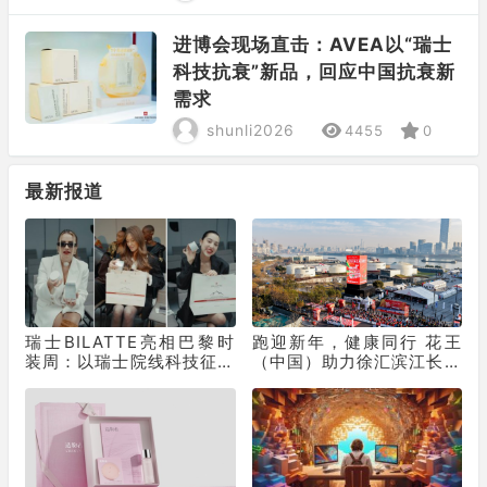
进博会现场直击：AVEA以“瑞士
科技抗衰”新品，回应中国抗衰新
需求
shunli2026
4455
0
最新报道
瑞士BILATTE亮相巴黎时
跑迎新年，健康同行 花王
装周：以瑞士院线科技征服
（中国）助力徐汇滨江长跑
秀场，获好莱坞顶级化妆师
节为2025画上活力句点
挚荐