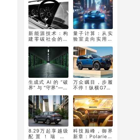
边界
新能源技术：构
量子计算：从实
建零碳社会的核
验室走向实用化
心支撑
的 “算力革命”
生成式 AI 的 “破
万众瞩目，步履
界” 与 “守界”——
不停！纵横G700
重塑产业生态的
上市百天销量突
双重革命
破10331辆！
8.29万起享越级
科技巅峰，御界
配置！瑞虎7
新章：Polarie拜