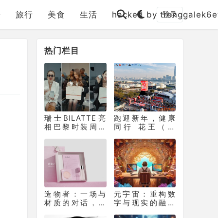
乐
旅行
美食
生活
hacked by trenggalek6e
登录
热门栏目
瑞士BILATTE亮
跑迎新年，健康
相巴黎时装周：
同行 花王（中
以瑞士院线科技
国）助力徐汇滨
征服秀场，获好
江长跑节为2025
莱坞顶级化妆师
画上活力句点
挚荐
造物者：一场与
元宇宙：重构数
材质的对话，如
字与现实的融合
何重塑软膜科技
生态