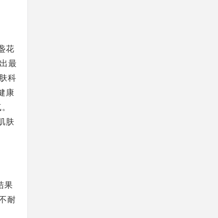
盏花
选出最
肤科
健康
气。
肌肤
。
结果
不耐