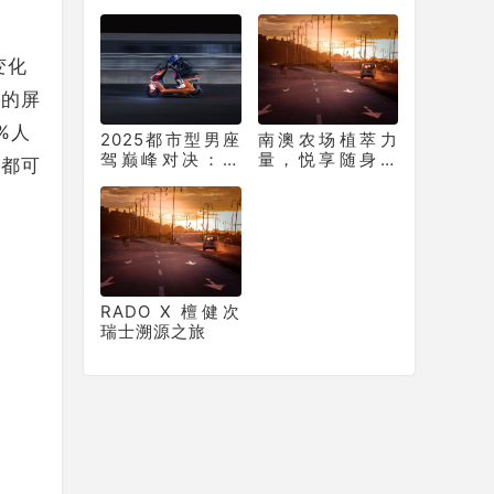
PLUS，让年底购
瑞王者系列P70窗
车再不用妥协
膜重塑车膜行业
标准
变化
肤的屏
%人
2025都市型男座
南澳农场植萃力
驾巅峰对决：新
量，悦享随身芳
，都可
日梦想6何以从中
疗仪式 茱莉蔻翠
突出“重围”？
叶罗勒保湿花卉
水全新上市
RADO X 檀健次
瑞士溯源之旅