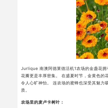
Jurlique 南澳阿德莱德活机1农场的金盏
花瓣更是丰厚密集。 在盛夏时节，金黄色的
令人心旷神怡。 连农场的蜜蜂也深受其魅力吸引
质。
农场里的麦卢卡树叶：