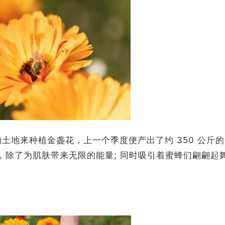
2 英亩的土地来种植金盏花，上一个季度便产出了约 350 公斤
克，除了为肌肤带来无限的能量; 同时吸引着蜜蜂们翩翩起