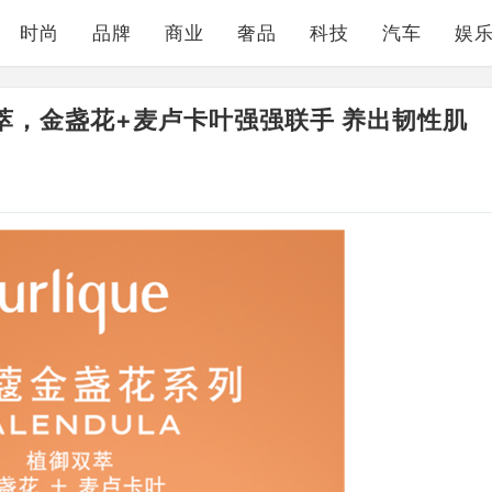
时尚
品牌
商业
奢品
科技
汽车
娱
萃，金盏花+麦卢卡叶强强联手 养出韧性肌