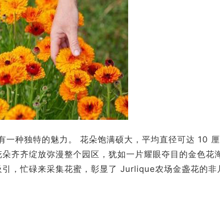
花拥有一种独特的魅力。 花朵饱满硕大，平均直径可达 10 
花朵齐齐绽放弥漫整个园区，犹如一片耀眼夺目的金色花
，忙碌来采集花蜜，彰显了 Jurlique农场金盏花的非